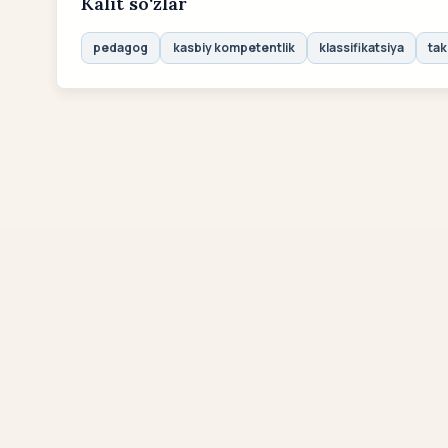
Kalit so‘zlar
pedagog
kasbiy kompetentlik
klassifikatsiya
tak