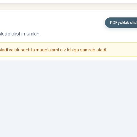
PDF yuklab oli
uklab olish mumkin.
 oladi va bir nechta maqolalarni o‘z ichiga qamrab oladi.