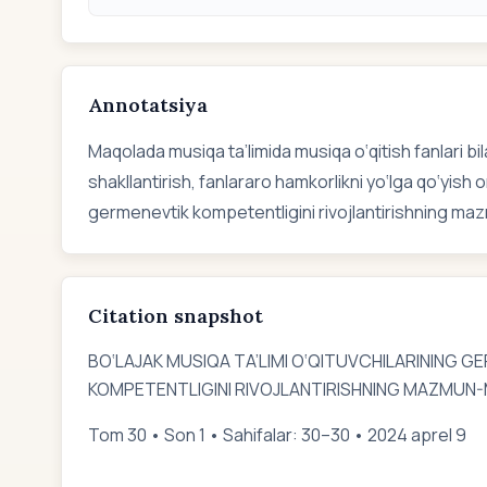
Annotatsiya
Maqolada musiqa ta’limida musiqa o‘qitish fanlari bil
shakllantirish, fanlararo hamkorlikni yo‘lga qo‘yish or
germenevtik kompetentligini rivojlantirishning mazm
Citation snapshot
BO‘LAJAK MUSIQA TA’LIMI O‘QITUVCHILARINING G
KOMPETENTLIGINI RIVOJLANTIRISHNING MAZMUN-
Tom 30 • Son 1 • Sahifalar: 30–30 • 2024 aprel 9