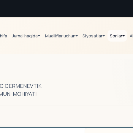
hifa
Jurnal haqida
Mualliflar uchun
Siyosatlar
Sonlar
A
ING GERMENEVTIK
ZMUN-MOHIYATI