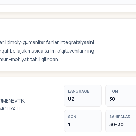
an ijtimoiy-gumanitar fanlar integratsiyasini
qali bo‘lajak musiqa ta’limi o‘qituvchilarining
un-mohiyati tahlil qilingan.
LANGUAGE
TOM
UZ
30
ERMENEVTIK
MOHIYATI
SON
SAHIFALAR
1
30–30