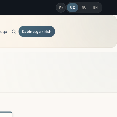
UZ
RU
EN
Kabinetga kirish
loqa
Qidiruv