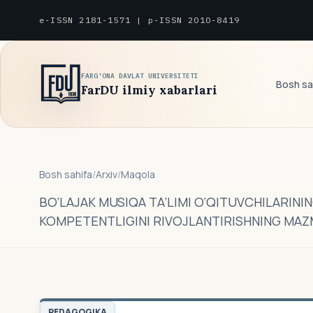
e-ISSN 2181-1571 | p-ISSN 2010-8419
FARG'ONA DAVLAT UNIVERSITETI
Bosh sa
FarDU ilmiy xabarlari
Bosh sahifa
/
Arxiv
/
Maqola
BO‘LAJAK MUSIQA TA’LIMI O‘QITUVCHILARIN
KOMPETENTLIGINI RIVOJLANTIRISHNING MA
PEDAGOGIKA