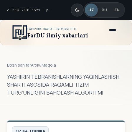
UZ
RU
EN
e-ISSN 2181-1571 | p-ISSN 2010-8419
FARG'ONA DAVLAT UNIVERSITETI
FarDU ilmiy xabarlari
Bosh sahifa
/
Arxiv
/
Maqola
YASHIRIN TEBRANISHLARNING YAQINLASHISH
SHARTI ASOSIDA RAQAMLI TIZIM
TURG’UNLIGINI BAHOLASH ALGORITMI
FIZIKA-TEXNIKA