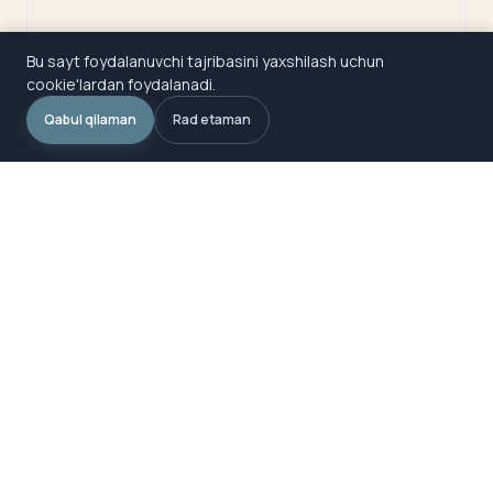
Bu sayt foydalanuvchi tajribasini yaxshilash uchun
cookie'lardan foydalanadi.
Qabul qilaman
Rad etaman