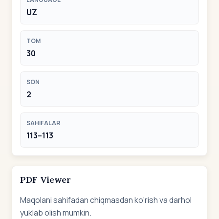
UZ
TOM
30
SON
2
SAHIFALAR
113–113
PDF Viewer
Maqolani sahifadan chiqmasdan ko‘rish va darhol
yuklab olish mumkin.