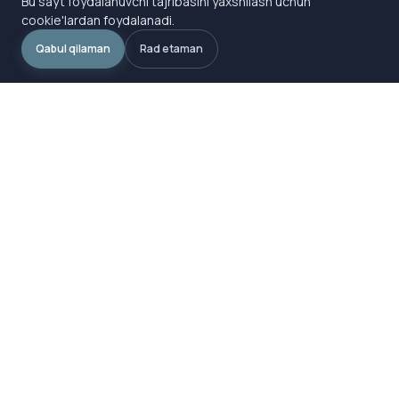
Bu sayt foydalanuvchi tajribasini yaxshilash uchun
cookie'lardan foydalanadi.
Qabul qilaman
Rad etaman