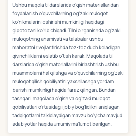
Ushbu maqola til darslarida o‘qish materiallaridan
foydalanish o‘quvchilarning og‘zaki muloqot
ko‘nikmalarini oshirishi mumkinligi haqidagi
gipotezani ko‘rib chiqadi. Tilni o‘rganishda og‘zaki
muloqotning ahamiyati va talabalar ushbu
mahoratni rivojlantirishda tez-tez duch keladigan
qiyinchiliklarni eslatib o'tish kerak. Maqolada til
darslarida o‘qish materiallarini birlashtirish ushbu
muammolarni hal qilishga va o'quvchilarning og‘zaki
muloqot qilish qobiliyatini yaxshilashga yordam
berishi mumkinligi haqida faraz qilingan. Bundan
tashqari, maqolada o‘qish va og‘zaki muloqot
qobiliyatlari o‘rtasidagi ijobiy bog‘liqlikni aniqlagan
tadqiqotlarni ta’kidlaydigan mavzu bo'yicha mavjud
adabiyotlar haqida umumiy ma’lumot berilgan.