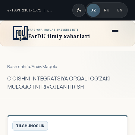
UZ
RU
EN
e-ISSN 2181-1571 | p-ISSN 2010-8419
FARG'ONA DAVLAT UNIVERSITETI
FarDU ilmiy xabarlari
Bosh sahifa
/
Arxiv
/
Maqola
O‘QISHNI INTEGRATSIYA ORQALI OG‘ZAKI
MULOQOTNI RIVOJLANTIRISH
TILSHUNOSLIK