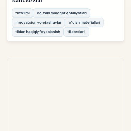
Kalit so‘zlar
til ta’limi
og‘zaki muloqot qobiliyatlari
innovatsion yondashuvlar
o‘qish materiallari
tildan haqiqiy foydalanish
til darslari.