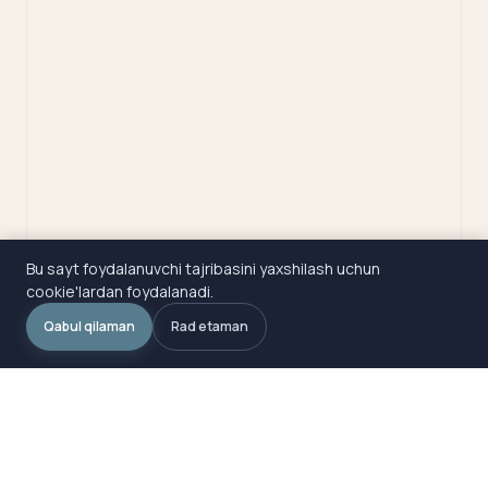
Bu sayt foydalanuvchi tajribasini yaxshilash uchun
cookie'lardan foydalanadi.
Qabul qilaman
Rad etaman