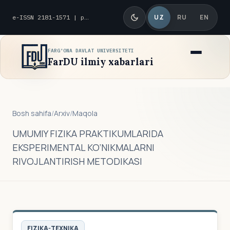
UZ
RU
EN
e-ISSN 2181-1571 | p-ISSN 2010-8419
FARG'ONA DAVLAT UNIVERSITETI
FarDU ilmiy xabarlari
Bosh sahifa
/
Arxiv
/
Maqola
UMUMIY FIZIKA PRAKTIKUMLARIDA
EKSPERIMENTAL KO‘NIKMALARNI
RIVOJLANTIRISH METODIKASI
FIZIKA-TEXNIKA