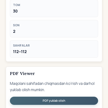
TOM
30
SON
2
SAHIFALAR
112–112
PDF Viewer
Maqolani sahifadan chiqmasdan ko‘rish va darhol
yuklab olish mumkin.
PDF yuklab olish