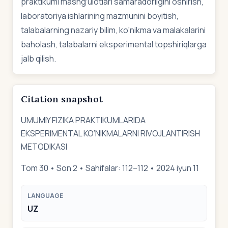
praktikumi mashg‘ulotlari samaradorligini oshirish,
laboratoriya ishlarining mazmunini boyitish,
talabalarning nazariy bilim, ko‘nikma va malakalarini
baholash, talabalarni eksperimental topshiriqlarga
jalb qilish.
Citation snapshot
UMUMIY FIZIKA PRAKTIKUMLARIDA
EKSPERIMENTAL KO‘NIKMALARNI RIVOJLANTIRISH
METODIKASI
Tom 30 • Son 2 • Sahifalar: 112–112 • 2024 iyun 11
LANGUAGE
UZ