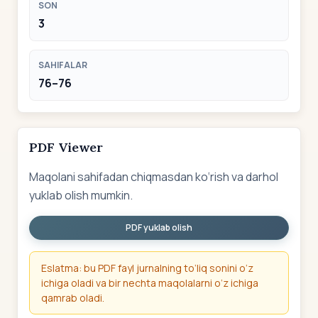
SON
3
SAHIFALAR
76–76
PDF Viewer
Maqolani sahifadan chiqmasdan ko‘rish va darhol
yuklab olish mumkin.
PDF yuklab olish
Eslatma: bu PDF fayl jurnalning to‘liq sonini o‘z
ichiga oladi va bir nechta maqolalarni o‘z ichiga
qamrab oladi.