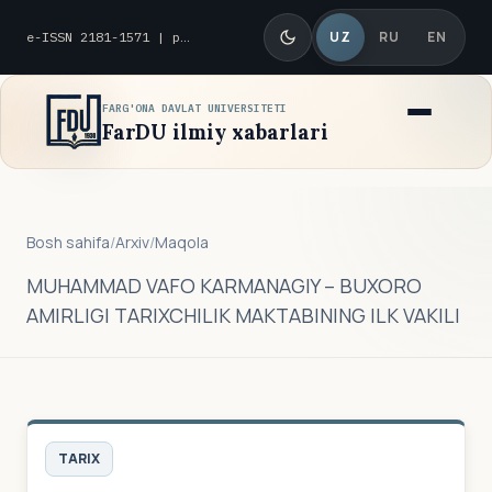
UZ
RU
EN
e-ISSN 2181-1571 | p-ISSN 2010-8419
FARG'ONA DAVLAT UNIVERSITETI
FarDU ilmiy xabarlari
Bosh sahifa
/
Arxiv
/
Maqola
MUHAMMAD VAFO KARMANAGIY – BUXORO
AMIRLIGI TARIXCHILIK MAKTABINING ILK VAKILI
TARIX