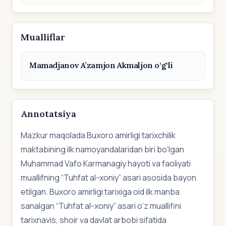
Mualliflar
Mamadjanov A’zamjon Akmaljon o‘g‘li
Annotatsiya
Mazkur maqolada Buxoro amirligi tarixchilik
maktabining ilk namoyandalaridan biri bo‘lgan
Muhammad Vafo Karmanagiy hayoti va faoliyati
muallifning “Tuhfat al-xoniy” asari asosida bayon
etilgan. Buxoro amirligi tarixiga oid ilk manba
sanalgan “Tuhfat al-xoniy” asari o‘z muallifini
tarixnavis, shoir va davlat arbobi sifatida