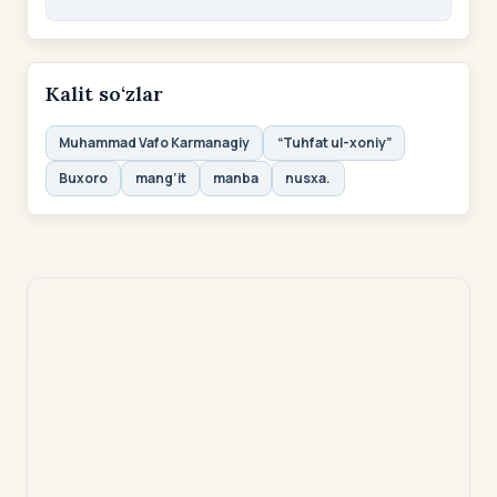
Kalit so‘zlar
Muhammad Vafo Karmanagiy
“Tuhfat ul-xoniy”
Buxoro
mang‘it
manba
nusxa.