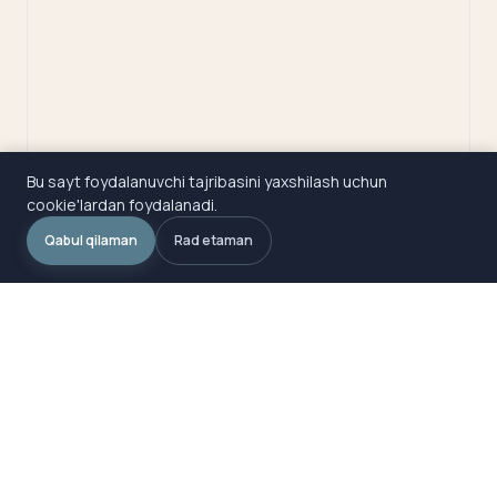
Bu sayt foydalanuvchi tajribasini yaxshilash uchun
cookie'lardan foydalanadi.
Qabul qilaman
Rad etaman