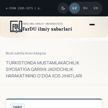
UZ
RU
EN
e-ISSN 2181-1571 | p-ISSN 2010-8419
FARG'ONA DAVLAT UNIVERSITETI
FarDU ilmiy xabarlari
Bosh sahifa
/
Arxiv
/
Maqola
TURKISTONDA MUSTAMLAKACHILIK
SIYOSATIGA QARSHI JADIDCHILIK
HARAKATINING O‘ZIGA ХOS JIHATLARI
TARIX