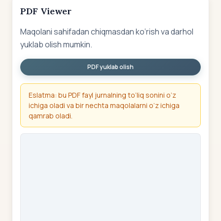
PDF Viewer
Maqolani sahifadan chiqmasdan ko‘rish va darhol
yuklab olish mumkin.
PDF yuklab olish
Eslatma: bu PDF fayl jurnalning to‘liq sonini o‘z
ichiga oladi va bir nechta maqolalarni o‘z ichiga
qamrab oladi.