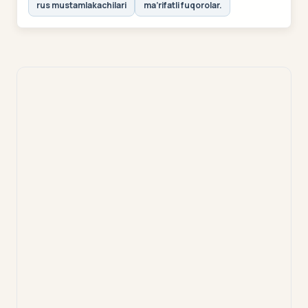
rus mustamlakachilari
ma’rifatli fuqorolar.