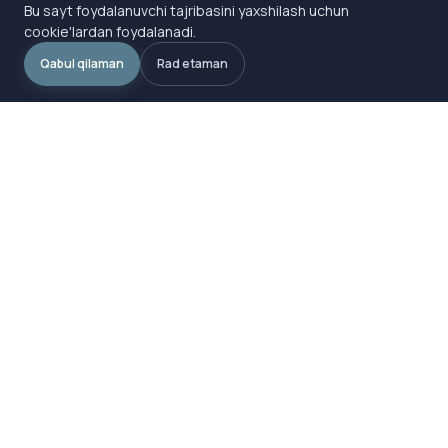
Bu sayt foydalanuvchi tajribasini yaxshilash uchun
cookie'lardan foydalanadi.
Qabul qilaman
Rad etaman