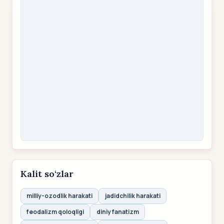
Kalit so‘zlar
milliy-ozodlik harakati
jadidchilik harakati
feodalizm qoloqligi
diniy fanatizm