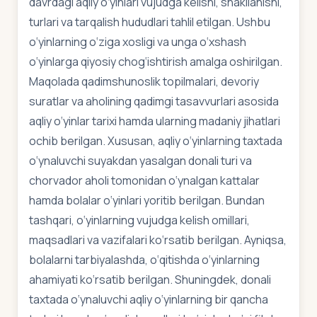
davrdagi aqliy o‘yinlari vujudga kelishi, shakllanishi,
turlari va tarqalish hududlari tahlil etilgan. Ushbu
o‘yinlarning o‘ziga xosligi va unga o‘xshash
o‘yinlarga qiyosiy chog‘ishtirish amalga oshirilgan.
Maqolada qadimshunoslik topilmalari, devoriy
suratlar va aholining qadimgi tasavvurlari asosida
aqliy o‘yinlar tarixi hamda ularning madaniy jihatlari
ochib berilgan. Xususan, aqliy o‘yinlarning taxtada
o‘ynaluvchi suyakdan yasalgan donali turi va
chorvador aholi tomonidan o‘ynalgan kattalar
hamda bolalar o‘yinlari yoritib berilgan. Bundan
tashqari, o‘yinlarning vujudga kelish omillari,
maqsadlari va vazifalari ko‘rsatib berilgan. Ayniqsa,
bolalarni tarbiyalashda, o‘qitishda o‘yinlarning
ahamiyati ko‘rsatib berilgan. Shuningdek, donali
taxtada o‘ynaluvchi aqliy o‘yinlarning bir qancha