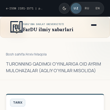
UZ
RU
EN
e-ISSN 2181-1571 | p-ISSN 2010-8419
FARG'ONA DAVLAT UNIVERSITETI
FarDU ilmiy xabarlari
Bosh sahifa
/
Arxiv
/
Maqola
TURONNING QADIMGI O‘YINLARIGA OID AYRIM
MULOHAZALAR (AQLIY O‘YINLAR MISOLIDA)
TARIX