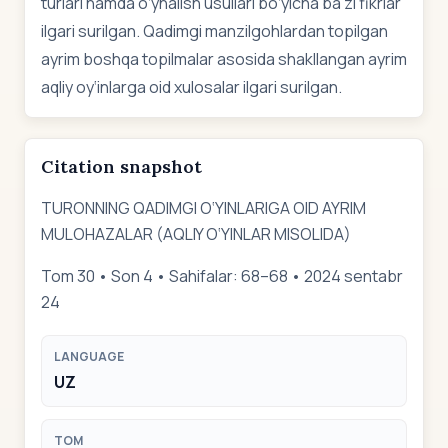
turlari hamda o‘ynalish usullari bo‘yicha ba’zi fikrlar
ilgari surilgan. Qadimgi manzilgohlardan topilgan
ayrim boshqa topilmalar asosida shakllangan ayrim
aqliy oy‘inlarga oid xulosalar ilgari surilgan.
Citation snapshot
TURONNING QADIMGI O‘YINLARIGA OID AYRIM
MULOHAZALAR (AQLIY O‘YINLAR MISOLIDA)
Tom 30 • Son 4 • Sahifalar: 68–68 • 2024 sentabr
24
LANGUAGE
UZ
TOM