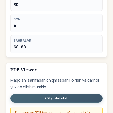
30
SON
4
SAHIFALAR
68–68
PDF Viewer
Maqolani sahifadan chiqmasdan ko‘rish va darhol
yuklab olish mumkin.
PDF yuklab olish
Eslatma: bu PDF fayl jurnalning to‘liq sonini o‘z