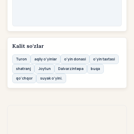
Kalit so‘zlar
Turon
aqliy o‘yinlar
o‘yin donasi
o‘yin taxtasi
shatranj
Joytun
Dalvarzintepa
buqa
qo‘chqor
suyak o‘yini.