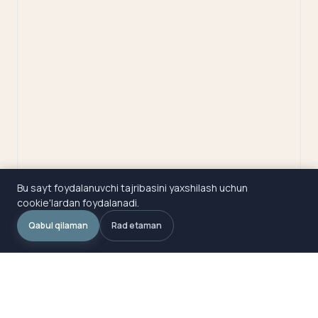
Bu sayt foydalanuvchi tajribasini yaxshilash uchun
cookie'lardan foydalanadi.
Qabul qilaman
Rad etaman