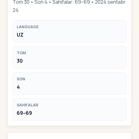
Tom 30 • Son 4 • Sahifalar: 69–69 • 2024 sentabr
24
LANGUAGE
UZ
TOM
30
SON
4
SAHIFALAR
69–69