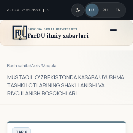
UZ
RU
EN
e-ISSN 2181-1571 | p-ISSN 2010-8419
FARG'ONA DAVLAT UNIVERSITETI
FarDU ilmiy xabarlari
Bosh sahifa
/
Arxiv
/
Maqola
MUSTAQIL OʻZBEKISTONDA KASABA UYUSHMA
TASHKILOTLARINING SHAKLLANISHI VA
RIVOJLANISH BOSQICHLARI
TARIX