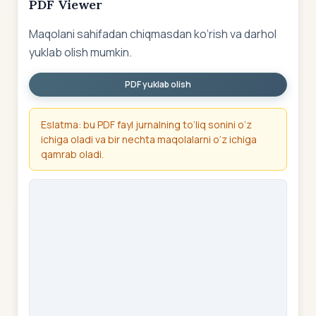
PDF Viewer
Maqolani sahifadan chiqmasdan ko‘rish va darhol
yuklab olish mumkin.
PDF yuklab olish
Eslatma: bu PDF fayl jurnalning to‘liq sonini o‘z
ichiga oladi va bir nechta maqolalarni o‘z ichiga
qamrab oladi.