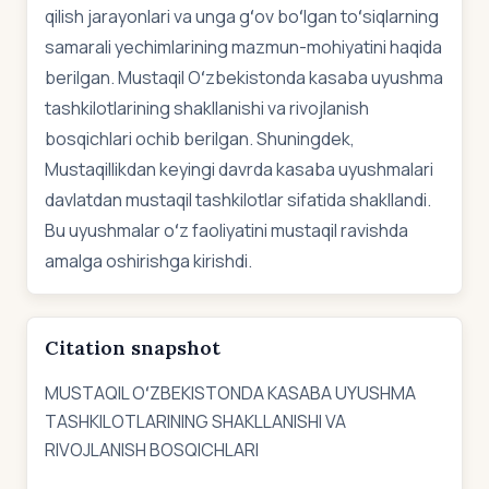
qilish jarayonlari va unga gʻov boʻlgan toʻsiqlarning
samarali yechimlarining mazmun-mohiyatini haqida
berilgan. Mustaqil Oʻzbekistonda kasaba uyushma
tashkilotlarining shakllanishi va rivojlanish
bosqichlari ochib berilgan. Shuningdek,
Mustaqillikdan keyingi davrda kasaba uyushmalari
davlatdan mustaqil tashkilotlar sifatida shakllandi.
Bu uyushmalar oʻz faoliyatini mustaqil ravishda
amalga oshirishga kirishdi.
Citation snapshot
MUSTAQIL OʻZBEKISTONDA KASABA UYUSHMA
TASHKILOTLARINING SHAKLLANISHI VA
RIVOJLANISH BOSQICHLARI