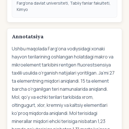
Farg'ona davlat universiteti, Tabiiy fanlar fakulteti,
Kimyo
Annotatsiya
Ushbu maqolada Farg‘ona vodiysidagi xonaki
hayvon terilarining oshlangan holatdagi makro va
mikroelement tarkibini rentgen fluorestsensiya
taxlili usulida o‘rganish natijalari yoritilgan. Ja’mi 27
ta elementning miqdori aniqlandi. 15 ta element
barcha o‘rganilgan teri namunalarida aniqlandi.
Mol, qo‘y va echki terilari tarkibida xrom,
oltingugurt, xlor, kremniy va kaltsiy elementlari
ko‘proq miqdorda aniqlandi. Mol terisidagi
minerallar miqdori ehcki terisiga nisbatan 1,23