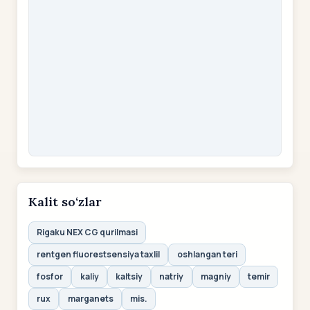
Kalit so‘zlar
Rigaku NEX CG qurilmasi
rentgen fluorestsensiya taxlil
oshlangan teri
fosfor
kaliy
kaltsiy
natriy
magniy
temir
rux
marganets
mis.