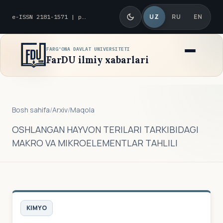
UZ
RU
EN
e-ISSN 2181-1571 | p-ISSN 2010-8419
FARG'ONA DAVLAT UNIVERSITETI
FarDU ilmiy xabarlari
Bosh sahifa
/
Arxiv
/
Maqola
OSHLANGAN HAYVON TERILARI TARKIBIDAGI
MAKRO VA MIKROELEMENTLAR TAHLILI
KIMYO