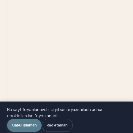
Bu sayt foydalanuvchi tajribasini yaxshilash uchun
cookie'lardan foydalanadi.
Qabul qilaman
Rad etaman