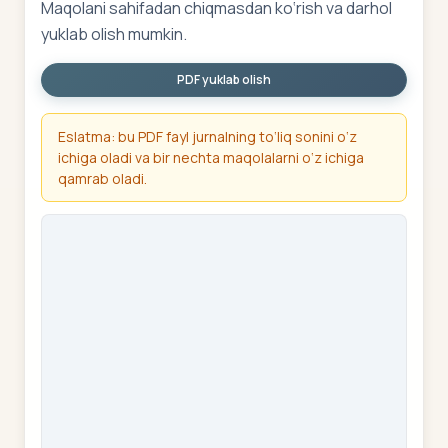
Maqolani sahifadan chiqmasdan ko‘rish va darhol
yuklab olish mumkin.
PDF yuklab olish
Eslatma: bu PDF fayl jurnalning to‘liq sonini o‘z
ichiga oladi va bir nechta maqolalarni o‘z ichiga
qamrab oladi.