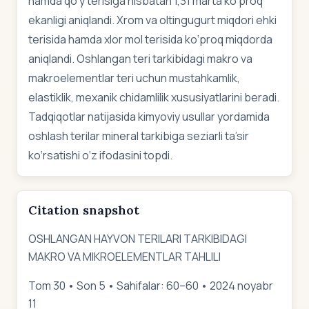
hamda qo‘y terisiga nisbatan 1,31 marta ko‘proq
ekanligi aniqlandi. Xrom va oltingugurt miqdori ehki
terisida hamda xlor mol terisida ko‘proq miqdorda
aniqlandi. Oshlangan teri tarkibidagi makro va
makroelementlar teri uchun mustahkamlik,
elastiklik, mexanik chidamlilik xususiyatlarini beradi.
Tadqiqotlar natijasida kimyoviy usullar yordamida
oshlash terilar mineral tarkibiga seziarli ta’sir
ko‘rsatishi o‘z ifodasini topdi.
Citation snapshot
OSHLANGAN HAYVON TERILARI TARKIBIDAGI
MAKRO VA MIKROELEMENTLAR TAHLILI
Tom 30 • Son 5 • Sahifalar: 60–60 • 2024 noyabr
11