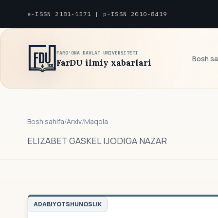
e-ISSN 2181-1571 | p-ISSN 2010-8419
FARG'ONA DAVLAT UNIVERSITETI
Bosh sa
FarDU ilmiy xabarlari
Bosh sahifa
/
Arxiv
/
Maqola
ELIZABET GASKEL IJODIGA NAZAR
ADABIYOTSHUNOSLIK