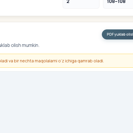
2
108–108
PDF yuklab oli
uklab olish mumkin.
 oladi va bir nechta maqolalarni o‘z ichiga qamrab oladi.