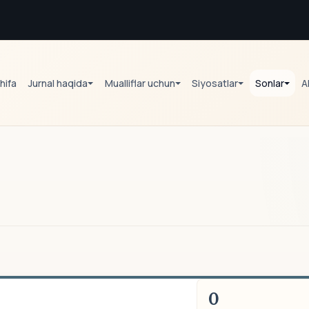
hifa
Jurnal haqida
Mualliflar uchun
Siyosatlar
Sonlar
A
0