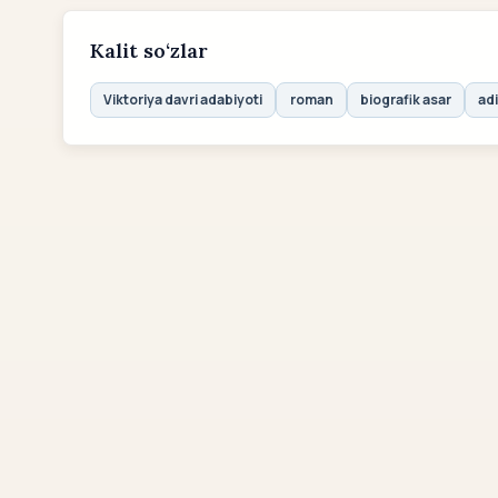
Kalit so‘zlar
Viktoriya davri adabiyoti
roman
biografik asar
ad