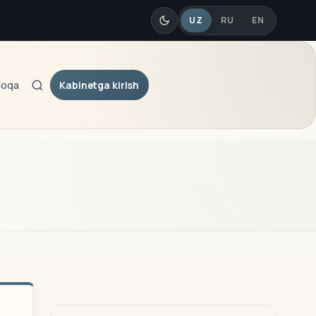
UZ
RU
EN
Kabinetga kirish
loqa
Qidiruv