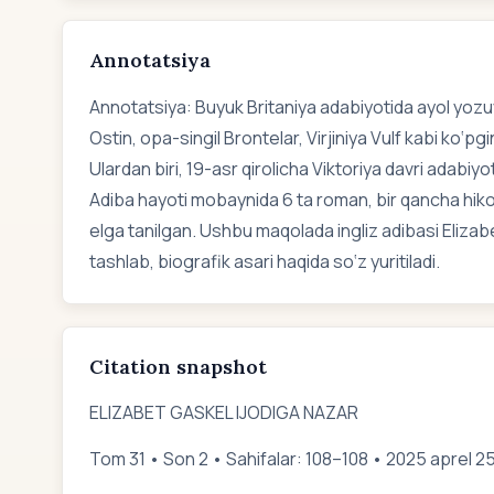
Annotatsiya
Annotatsiya: Buyuk Britaniya adabiyotida ayol yozuvc
Ostin, opa-singil Brontelar, Virjiniya Vulf kabi ko‘pgi
Ulardan biri, 19-asr qirolicha Viktoriya davri adabiy
Adiba hayoti mobaynida 6 ta roman, bir qancha hikoyal
elga tanilgan. Ushbu maqolada ingliz adibasi Elizab
tashlab, biografik asari haqida so‘z yuritiladi.
Citation snapshot
ELIZABET GASKEL IJODIGA NAZAR
Tom 31 • Son 2 • Sahifalar: 108–108 • 2025 aprel 2