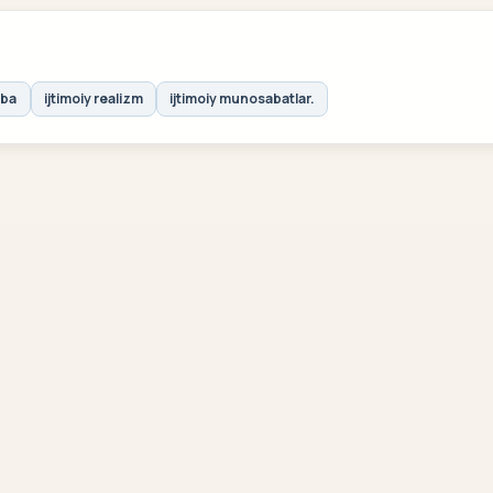
iba
ijtimoiy realizm
ijtimoiy munosabatlar.