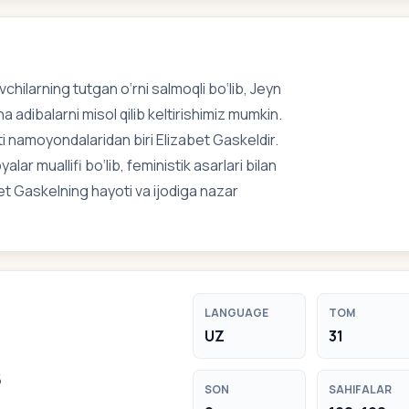
hilarning tutgan o‘rni salmoqli bo‘lib, Jeyn
na adibalarni misol qilib keltirishimiz mumkin.
oti namoyondalaridan biri Elizabet Gaskeldir.
ar muallifi bo‘lib, feministik asarlari bilan
et Gaskelning hayoti va ijodiga nazar
LANGUAGE
TOM
UZ
31
5
SON
SAHIFALAR