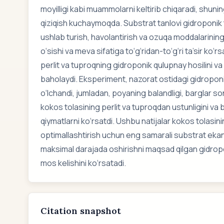
moyilligi kabi muammolarni keltirib chiqaradi, shuni
qiziqish kuchaymoqda. Substrat tanlovi gidroponik t
ushlab turish, havolantirish va ozuqa moddalarining m
o‘sishi va meva sifatiga to‘g‘ridan-to‘g‘ri ta’sir ko‘
perlit va tuproqning gidroponik qulupnay hosilini va 
baholaydi. Eksperiment, nazorat ostidagi gidroponik
o‘lchandi, jumladan, poyaning balandligi, barglar soni,
kokos tolasining perlit va tuproqdan ustunligini va
qiymatlarni ko‘rsatdi. Ushbu natijalar kokos tolasin
optimallashtirish uchun eng samarali substrat ekanlig
maksimal darajada oshirishni maqsad qilgan gidropon
mos kelishini ko‘rsatadi.
Citation snapshot