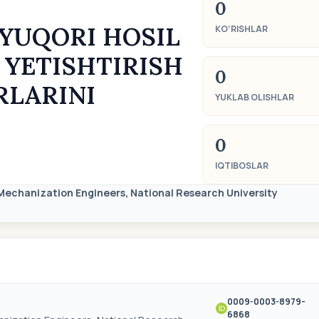
0
YUQORI HOSIL
KO‘RISHLAR
 YETISHTIRISH
0
RLARINI
YUKLAB OLISHLAR
0
IQTIBOSLAR
l Mechanization Engineers, National Research University
0009-0003-8979-
6868