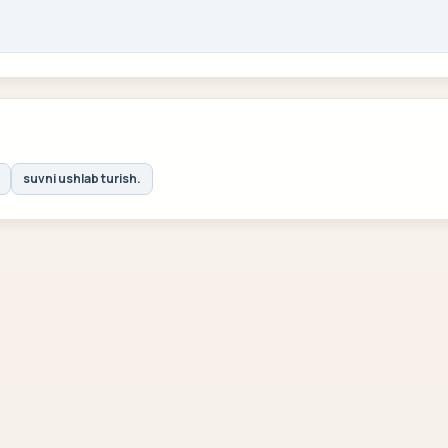
suvni ushlab turish.