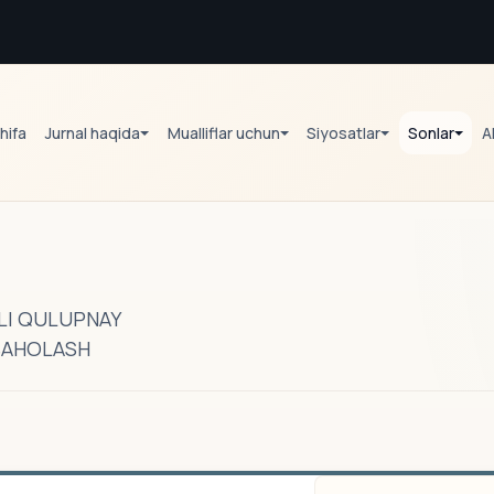
hifa
Jurnal haqida
Mualliflar uchun
Siyosatlar
Sonlar
A
LI QULUPNAY
BAHOLASH