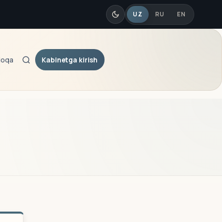
UZ
RU
EN
Kabinetga kirish
loqa
Qidiruv