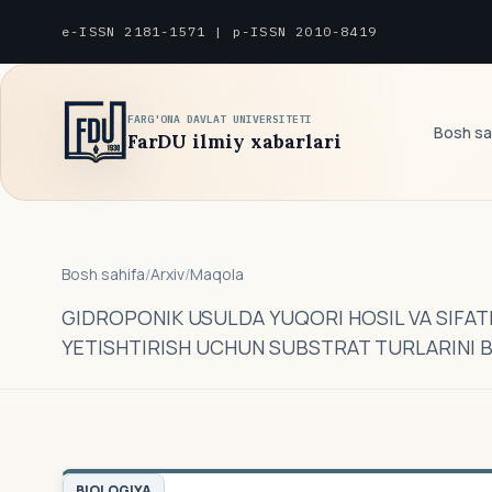
e-ISSN 2181-1571 | p-ISSN 2010-8419
FARG'ONA DAVLAT UNIVERSITETI
Bosh sa
FarDU ilmiy xabarlari
Bosh sahifa
/
Arxiv
/
Maqola
GIDROPONIK USULDA YUQORI HOSIL VA SIFAT
YETISHTIRISH UCHUN SUBSTRAT TURLARINI 
BIOLOGIYA