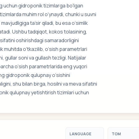
ng uchun gidroponik tizimlarga bo‘lgan
izimlarda muhim rol o‘ynaydi, chunki u suvni
avjudligiga ta’sir qiladi, bu esa o‘simlik
rsatadi. Ushbu tadqiqot, kokos tolasining,
sifatini oshirishdagi samaradorligini
 muhitda o‘tkazilib, o‘sish parametrlari
 gullar soni va gullash tezligi. Natijalar
 barcha o‘sish parametrlarida eng yuqori
ing gidroponik qulupnay o‘sishini
ini, shu bilan birga, hosilni va meva sifatini
ik qulupnay yetishtirish tizimlari uchun
LANGUAGE
TOM