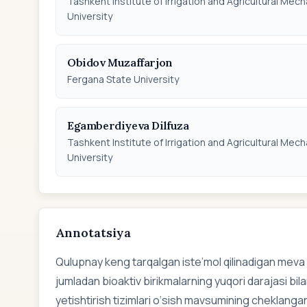
Tashkent Institute of Irrigation and Agricultural Me
University
Obidov Muzaffarjon
Fergana State University
Egamberdiyeva Dilfuza
Tashkent Institute of Irrigation and Agricultural Me
University
Annotatsiya
Qulupnay keng tarqalgan iste’mol qilinadigan meva bo
jumladan bioaktiv birikmalarning yuqori darajasi bil
yetishtirish tizimlari o‘sish mavsumining cheklangan