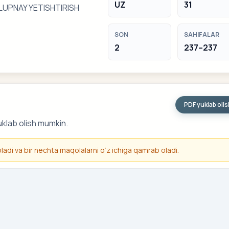
UZ
31
LUPNAY YETISHTIRISH
SON
SAHIFALAR
2
237–237
PDF yuklab oli
uklab olish mumkin.
 oladi va bir nechta maqolalarni o‘z ichiga qamrab oladi.