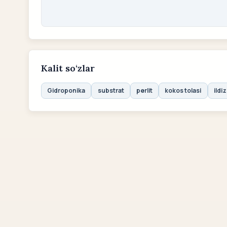
Kalit so‘zlar
Gidroponika
substrat
perlit
kokos tolasi
ildiz