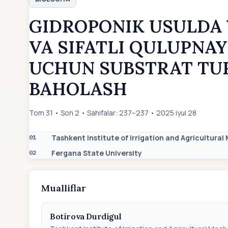
GIDROPONIK USULDA 
VA SIFATLI QULUPNAY
UCHUN SUBSTRAT TU
BAHOLASH
Tom 31 • Son 2 • Sahifalar: 237–237 • 2025 iyul 28
Tashkent Institute of Irrigation and Agricultura
01
Fergana State University
02
Mualliflar
Botirova Durdigul