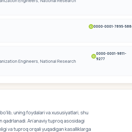
chanization Engineers, National Research
0000-0001-7895-588
0000-0001-9811-
9277
chanization Engineers, National Research
‘lib, uning foydalari va xususiyatlari, shu
an qadrlanadi. An’anaviy tuproq asosidagi
ligi va tuproq orqali yuqadigan kasalliklarga