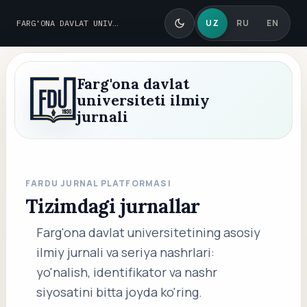
UZ
RU
EN
FARG'ONA DAVLAT UNIVERSITETI
Farg'ona davlat
universiteti ilmiy
jurnali
FARDU JURNAL PLATFORMASI
Tizimdagi jurnallar
Farg'ona davlat universitetining asosiy
ilmiy jurnali va seriya nashrlari:
yo'nalish, identifikator va nashr
siyosatini bitta joyda ko'ring.