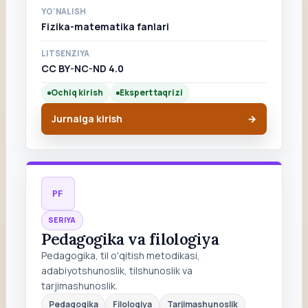
YO'NALISH
Fizika-matematika fanlari
LITSENZIYA
CC BY-NC-ND 4.0
Ochiq kirish
Ekspert taqrizi
Jurnalga kirish
PF
SERIYA
Pedagogika va filologiya
Pedagogika, til o'qitish metodikasi,
adabiyotshunoslik, tilshunoslik va
tarjimashunoslik.
Pedagogika
Filologiya
Tarjimashunoslik