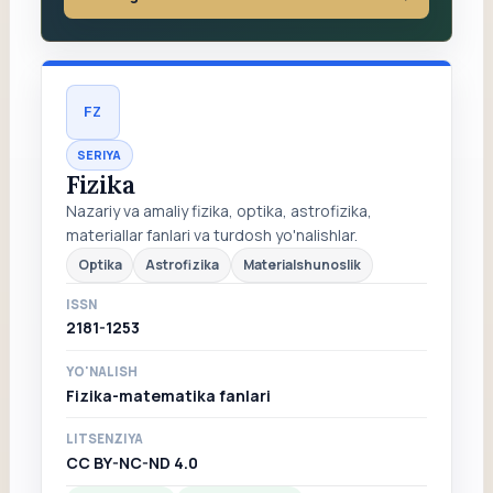
FZ
SERIYA
Fizika
Nazariy va amaliy fizika, optika, astrofizika,
materiallar fanlari va turdosh yo'nalishlar.
Optika
Astrofizika
Materialshunoslik
ISSN
2181-1253
YO'NALISH
Fizika-matematika fanlari
LITSENZIYA
CC BY-NC-ND 4.0