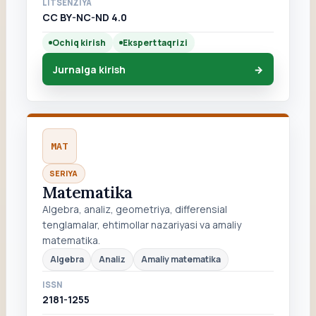
LITSENZIYA
CC BY-NC-ND 4.0
Ochiq kirish
Ekspert taqrizi
Jurnalga kirish
MAT
SERIYA
Matematika
Algebra, analiz, geometriya, differensial
tenglamalar, ehtimollar nazariyasi va amaliy
matematika.
Algebra
Analiz
Amaliy matematika
ISSN
2181-1255