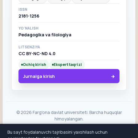
ISSN
2181-1256
YO'NALISH
Pedagogika va filologiya
LITSENZIYA
CC BY-NC-ND 4.0
Ochiq kirish
Ekspert taqrizi
Jurnalga kirish
© 2026 Farg'ona davlat universiteti. Barcha huquqlar
himoyalangan.
Telegram
ilmiyxabarlar@fardu.uz
+998 91 670 74 60
Bu sayt foydalanuvchi tajribasini yaxshilash uchun