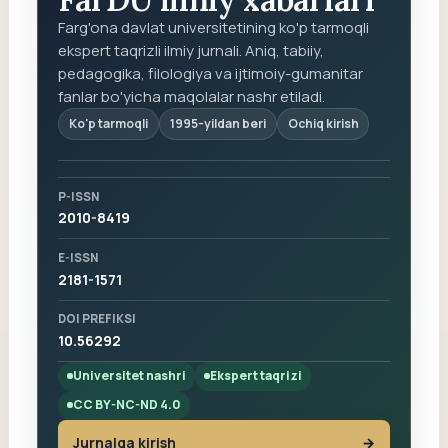
Farg'ona davlat universitetining ko'p tarmoqli
ekspert taqrizli ilmiy jurnali. Aniq, tabiiy,
pedagogika, filologiya va ijtimoiy-gumanitar
fanlar bo'yicha maqolalar nashr etiladi.
Ko'p tarmoqli
1995-yildan beri
Ochiq kirish
P-ISSN
2010-8419
E-ISSN
2181-1571
DOI PREFIKSI
10.56292
Universitet nashri
Ekspert taqrizi
CC BY-NC-ND 4.0
Jurnalga kirish